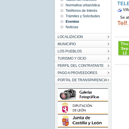
08:43
TEL
Normativa urbanística
CES
Vill
202
Teléfonos de Interés
Fri Ju
Trámites y Solicitudes
Se at
12
08:43:
Telf
Eventos
CEST
Noticias
2020
Fri Jun
12
LOCALIZACION
08:43:
CEST
Thu
MUNICIPIO
2020
Sep
LOS PUEBLOS
12
09:15
TURISMO Y OCIO
CES
PERFIL DEL CONTRATANTE
201
Thu
PAGO A PROVEEDORES
Sep 1
09:15:
PORTAL DE TRANSPARENCIA
CEST
2019
Thu Se
12
09:15:
CEST
2019