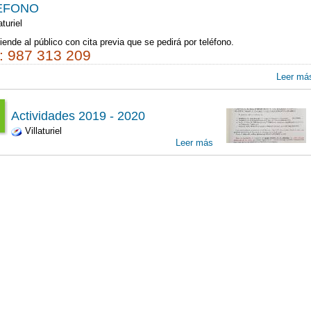
:00
EFONO
T
aturiel
0
n
iende al público con cita previa que se pedirá por teléfono.
00
.: 987 313 209
Leer má
00
Actividades 2019 - 2020
Villaturiel
:00
Leer más
T
9
2
00
p
00