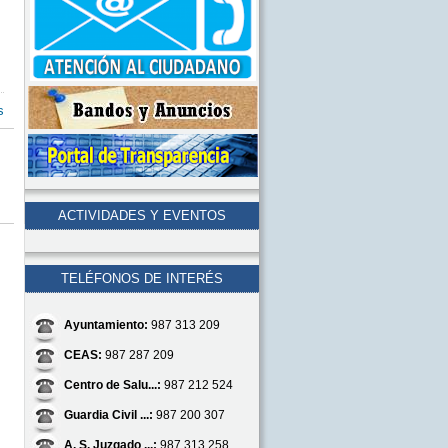
s
ACTIVIDADES Y EVENTOS
TELÉFONOS DE INTERÉS
Ayuntamiento:
987 313 209
CEAS:
987 287 209
Centro de Salu...:
987 212 524
Guardia Civil ...:
987 200 307
A. S. Juzgado ...:
987 313 258