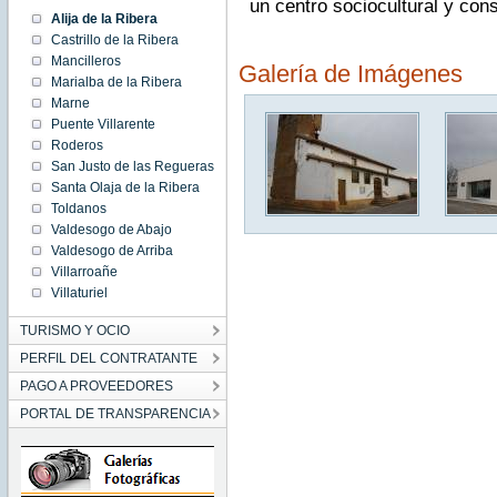
un centro sociocultural y con
Alija de la Ribera
Castrillo de la Ribera
Mancilleros
Galería de Imágenes
Marialba de la Ribera
Marne
Puente Villarente
Roderos
San Justo de las Regueras
Santa Olaja de la Ribera
Toldanos
Valdesogo de Abajo
Valdesogo de Arriba
Villarroañe
Villaturiel
TURISMO Y OCIO
PERFIL DEL CONTRATANTE
PAGO A PROVEEDORES
PORTAL DE TRANSPARENCIA