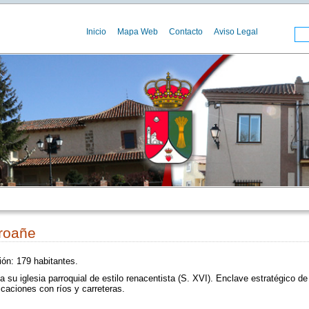
Inicio
Mapa Web
Contacto
Aviso Legal
rroañe
ón: 179 habitantes.
 su iglesia parroquial de estilo renacentista (S. XVI). Enclave estratégico de
caciones con ríos y carreteras.