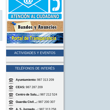
ACTIVIDADES Y EVENTOS
TELÉFONOS DE INTERÉS
Ayuntamiento:
987 313 209
CEAS:
987 287 209
Centro de Salu...:
987 212 524
Guardia Civil ...:
987 200 307
A. S. Juzgado ...:
987 313 258